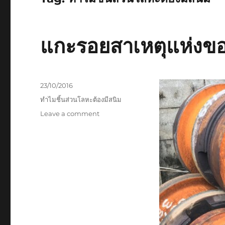
แกะรอยสาเหตุแห่งขอ
Posted
23/10/2016
on
Tags
ทำไมชิ้นส่วนโลหะต้องมีสนิม
on
Leave a comment
แกะรอย
สาเหตุ
แห่ง
ของ
การ
เกิด
สนิม