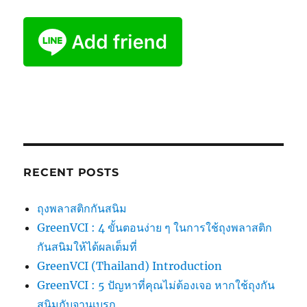
RECENT POSTS
ถุงพลาสติกกันสนิม
GreenVCI : 4 ขั้นตอนง่าย ๆ ในการใช้ถุงพลาสติก
กันสนิมให้ได้ผลเต็มที่
GreenVCI (Thailand) Introduction
GreenVCI : 5 ปัญหาที่คุณไม่ต้องเจอ หากใช้ถุงกัน
สนิมกับจานเบรก