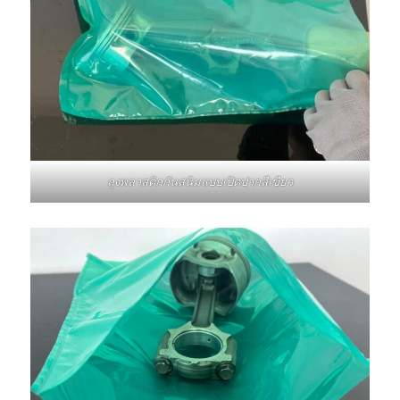
ถุงพลาสติกกันสนิมแบบเปิดปากสีเขียว