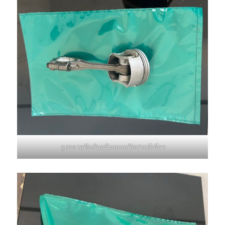
ถุงพลาสติกกันสนิมแบบเปิดปากสีเขียว