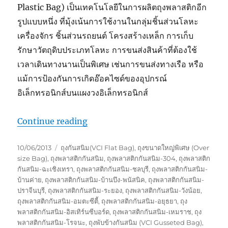
Plastic Bag) เป็นเทคโนโลยีในการผลิตถุงพลาสติกอีก
รูปแบบหนึ่ง ที่มุ้งเน้นการใช้งานในกลุ่มชิ้นส่วนโลหะ
เครื่องจักร ชิ้นส่วนรถยนต์ โครงสร้างเหล็ก การเก็บ
รักษาวัตถุดิบประเภทโลหะ การขนส่งสินค้าที่ต้องใช้
เวลาเดินทางนานเป็นพิเศษ เช่นการขนส่งทางเรือ หรือ
แม้การป้องกันการเกิดอ๊อคไซด์ของอุปกรณ์
อิเล็กทรอนิกส์บนแผงวงอิเล็กทรอนิกส์
“VCI Plastic Bags-ถุงพลาสติกกันสนิ
Continue reading
Posted
Tags
10/06/2013
ถุงกันสนิม(VCI Flat Bag)
,
ถุงขนาดใหญ่พิเศษ (Over
on
size Bag)
,
ถุงพลาสติกกันสนิม
,
ถุงพลาสติกกันสนิม-304
,
ถุงพลาสติก
กันสนิม-ฉะเชิงเทรา
,
ถุงพลาสติกกันสนิม-ชลบุรี
,
ถุงพลาสติกกันสนิม-
บ้านค่าย
,
ถุงพลาสติกกันสนิม-บ้านบึง-พนัสนิค
,
ถุงพลาสติกกันสนิม-
ปราจีนบุรี
,
ถุงพลาสติกกันสนิม-ระยอง
,
ถุงพลาสติกกันสนิม-วังน้อย
,
ถุงพลาสติกกันสนิม-อมตะซีตี้
,
ถุงพลาสติกกันสนิม-อยุธยา
,
ถุง
พลาสติกกันสนิม-อิสเทิร์นซีบอร์ด
,
ถุงพลาสติกกันสนิม-เหมราช
,
ถุง
พลาสติกกันสนิม-โรจนะ
,
ถุงพับข้างกันสนิม (VCI Gusseted Bag)
,