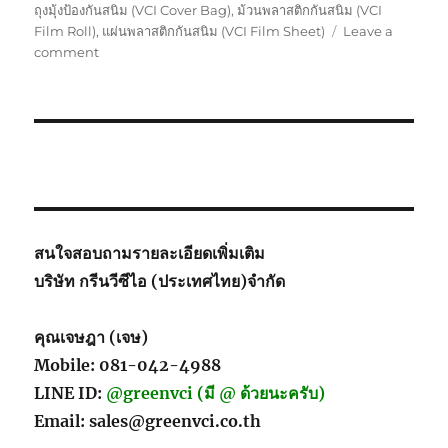
ถุงมุ้งป้องกันสนิม (VCI Cover Bag)
,
ม้วนพลาสติกกันสนิม (VCI
Film Roll)
,
แผ่นพลาสติกกันสนิม (VCI Film Sheet)
Leave a
on
comment
VCI
Plastic
Bags-
ถุง
พลาสติก
กัน
สนิม
สนใจสอบถามรายละเอียดเพิ่มเติม
บริษัท กรีนวีซีไอ (ประเทศไทย)จำกัด
คุณเจษฎา (เจษ)
Mobile: 081-042-4988
LINE ID:
@greenvci (มี @ ด้วยนะครับ)
Email: sales@greenvci.co.th