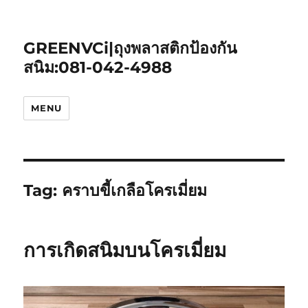
GREENVCi|ถุงพลาสติกป้องกัน
สนิม:081-042-4988
MENU
Tag:
คราบขี้เกลือโครเมี่ยม
การเกิดสนิมบนโครเมี่ยม