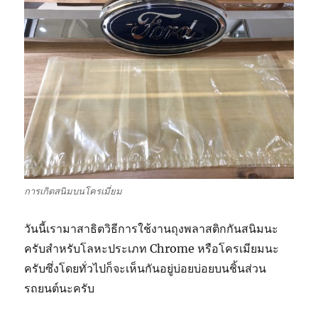
การเกิดสนิมบนโครเมี่ยม
วันนี้เรามาสาธิตวิธีการใช้งานถุงพลาสติกกันสนิมนะ
ครับสำหรับโลหะประเภท Chrome หรือโครเมียมนะ
ครับซึ่งโดยทั่วไปก็จะเห็นกันอยู่บ่อยบ่อยบนชิ้นส่วน
รถยนต์นะครับ