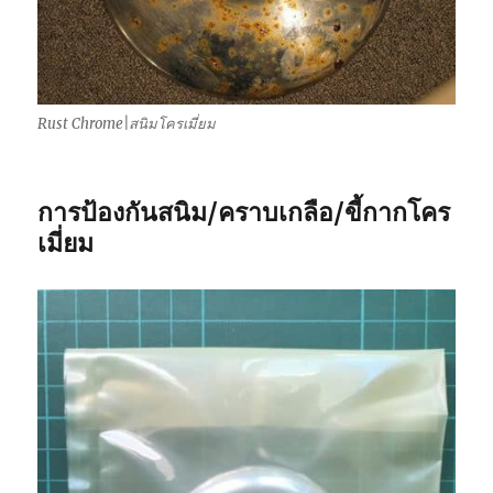
Rust Chrome|สนิมโครเมี่ยม
การป้องกันสนิม/คราบเกลือ/ขี้กากโคร
เมี่ยม