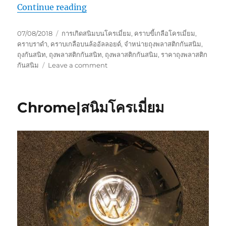
“การเกิดสนิมบนโครเมี่ยม”
Continue reading
Posted
Tags
07/08/2018
การเกิดสนิมบนโครเมี่ยม
,
คราบขี้เกลือโครเมี่ยม
,
on
คราบราดำ
,
คราบเกลือบนล้ออัลลอยด์
,
จำหน่ายถุงพลาสติกกันสนิม
,
ถุงกันสนิท
,
ถุงพลาสติกกันสนิท
,
ถุงพลาสติกกันสนิม
,
ราคาถุงพลาสติก
on
กันสนิม
Leave a comment
การ
เกิด
สนิม
Chrome|สนิมโครเมี่ยม
บน
โค
ร
เมี่
ยม