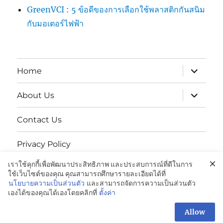
GreenVCI : 5 ข้อดีของการเลือกใช้พลาสติกกันสนิม
กับมอเตอร์ไฟฟ้า
expand
Home
child
menu
expand
About Us
child
menu
Contact Us
Privacy Policy
เราใช้คุกกี้เพื่อพัฒนาประสิทธิภาพ และประสบการณ์ที่ดีในการ
นโยบายความเป็นส่วนตัว
ใช้เว็บไซต์ของคุณ คุณสามารถศึกษารายละเอียดได้ที่
นโยบายความเป็นส่วนตัว
และสามารถจัดการความเป็นส่วนตัว
เองได้ของคุณได้เองโดยคลิกที่
ตั้งค่า
GREENVCi|ถุงพลาสติกป้องกันสนิม:081-042-4988
Proudly
powered by WordPress
Allow