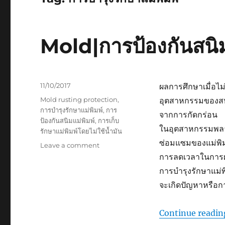
Mold|การป้องกันสนิม
Posted
11/10/2017
ผลการศึกษาเมื่อไม
on
Tags
Mold rusting protection
,
อุตสาหกรรมของสหรั
การบำรุงรักษาแม่พิมพ์
,
การ
จากการกัดกร่อน
ป้องกันสนิมแม่พิมพ์
,
การเก็บ
ในอุตสาหกรรมพลาส
รักษาแม่พิมพ์โดยไม่ใช้น้ำมัน
ซ่อมแซมของแม่พิมพ
on
Leave a comment
Mold|
การลดเวลาในการผล
การ
การบำรุงรักษาแม่พ
ป้องกัน
จะเกิดปัญหาหรือกา
สนิม
แม่
พิมพ์
Continue readin