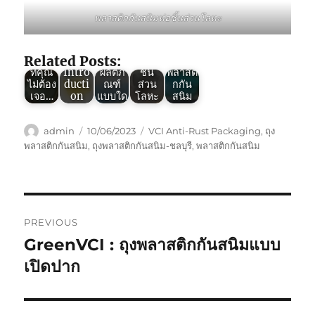
VCI :
กกัน
ถุง
สนิม
พลาสติกกันสนิมห่อชิ้นส่วนโลหะ
Green
Green
พลาสติ
ใช้ใน
Green
VCI :
VCI
กกัน
งานห่อ
VCI :
5
(Thail
สนิม
เหล็ก
8ข้อดี
Related Posts:
ปัญหา
and)
ใช้กัน
และ
ของถุง
ที่คุณ
Intro
ผลิตภั
ชิ้น
พลาสติ
ไม่ต้อง
ducti
ณฑ์
ส่วน
กกัน
เจอ…
on
แบบใด
โลหะ
สนิม
Author
Posted
Tags
admin
10/06/2023
VCI Anti-Rust Packaging
,
ถุง
on
พลาสติกกันสนิม
,
ถุงพลาสติกกันสนิม-ชลบุรี
,
พลาสติกกันสนิม
Post
PREVIOUS
navigation
GreenVCI : ถุงพลาสติกกันสนิมแบบ
Previous
post:
เปิดปาก