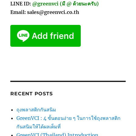
LINE ID:
@greenvci (มี @ ด้วยนะครับ)
Email: sales@greenvci.co.th
RECENT POSTS
ถุงพลาสติกกันสนิม
GreenVCI : 4 ขั้นตอนง่าย ๆ ในการใช้ถุงพลาสติก
กันสนิมให้ได้ผลเต็มที่
GreenVCI (Thailand) Introduction