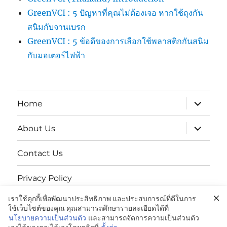
GreenVCI : 5 ปัญหาที่คุณไม่ต้องเจอ หากใช้ถุงกัน
สนิมกับจานเบรก
GreenVCI : 5 ข้อดีของการเลือกใช้พลาสติกกันสนิม
กับมอเตอร์ไฟฟ้า
expand
Home
child
menu
expand
About Us
child
menu
Contact Us
Privacy Policy
เราใช้คุกกี้เพื่อพัฒนาประสิทธิภาพ และประสบการณ์ที่ดีในการ
นโยบายความเป็นส่วนตัว
ใช้เว็บไซต์ของคุณ คุณสามารถศึกษารายละเอียดได้ที่
นโยบายความเป็นส่วนตัว
และสามารถจัดการความเป็นส่วนตัว