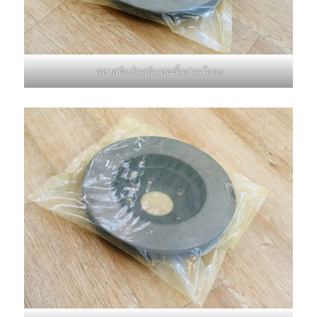
พลาสติกกันสนิมห่อชิ้นส่วนโลหะ