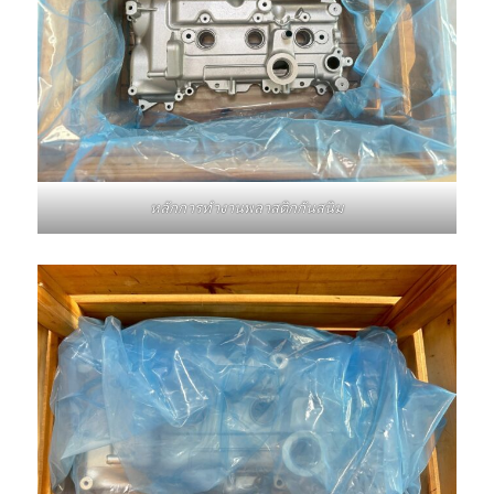
หลักการทำงานพลาสติกกันสนิม