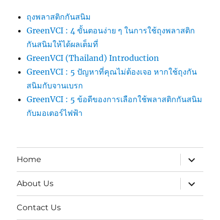
ถุงพลาสติกกันสนิม
GreenVCI : 4 ขั้นตอนง่าย ๆ ในการใช้ถุงพลาสติก
กันสนิมให้ได้ผลเต็มที่
GreenVCI (Thailand) Introduction
GreenVCI : 5 ปัญหาที่คุณไม่ต้องเจอ หากใช้ถุงกัน
สนิมกับจานเบรก
GreenVCI : 5 ข้อดีของการเลือกใช้พลาสติกกันสนิม
กับมอเตอร์ไฟฟ้า
expand
Home
child
menu
expand
About Us
child
menu
Contact Us