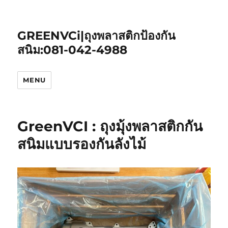
GREENVCi|ถุงพลาสติกป้องกัน
สนิม:081-042-4988
MENU
GreenVCI : ถุงมุ้งพลาสติกกัน
สนิมแบบรองกันลังไม้