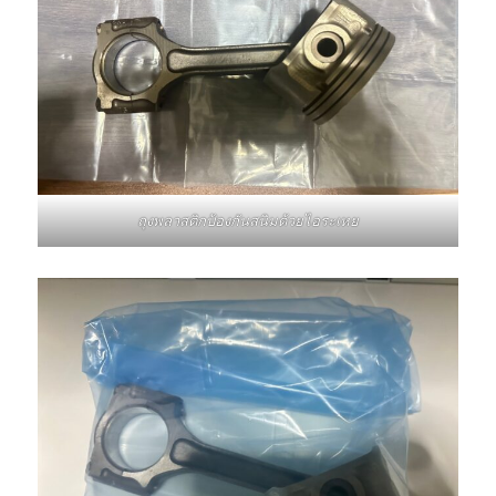
ถุงพลาสติกป้องกันสนิมด้วยไอระเหย