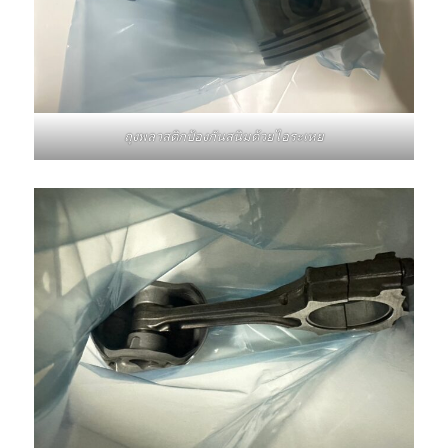
ถุงพลาสติกป้องกันสนิมด้วยไอระเหย