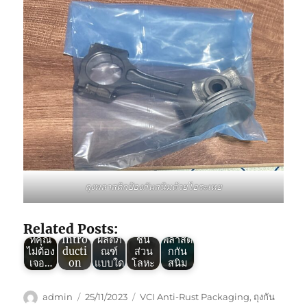
Green
VCI :
ถุง
Green
พลาสติ
VCI :
กกัน
ถุง
สนิม
ถุงพลาสติกป้องกันสนิมด้วยไอระเหย
Green
Green
พลาสติ
ใช้ใน
Green
VCI :
VCI
กกัน
งานห่อ
VCI :
5
(Thail
สนิม
เหล็ก
8ข้อดี
Related Posts:
ปัญหา
and)
ใช้กัน
และ
ของถุง
ที่คุณ
Intro
ผลิตภั
ชิ้น
พลาสติ
ไม่ต้อง
ducti
ณฑ์
ส่วน
กกัน
เจอ…
on
แบบใด
โลหะ
สนิม
Author
Posted
Tags
admin
25/11/2023
VCI Anti-Rust Packaging
,
ถุงกัน