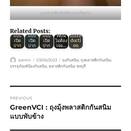
Green
Green
Green
VCI :
VCI :
VCI :
ถุงพลาสติกกันสนิมแบบเปิดปาก
ถุง
ถุง
ถุง
Green
Green
พลาสติ
พลาสติ
พลาสติ
VCI :
VCI
กกัน
กกัน
กกัน
5
(Thail
Related Posts:
สนิม
สนิม
สนิม
ปัญหา
and)
แบบ
แบบ
แบบ
ที่คุณ
Intro
เปิด
เปิด
เปิด
ไม่ต้อง
ducti
ปาก
ปาก
ปาก
เจอ…
on
Author
Posted
Tags
admin
03/06/2023
ถุงกันสนิม
,
ถุงพลาสติกกันสนิม
,
on
บรรจุภัณฑ์ป้องกันสนิม
,
พลาสติกกันสนิม ชลบุรี
Post
PREVIOUS
navigation
GreenVCI : ถุงมุ้งพลาสติกกันสนิม
Previous
post:
แบบพับข้าง