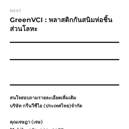
NEXT
GreenVCI : พลาสติกกันสนิมห่อชิ้น
Next
post:
ส่วนโลหะ
สนใจสอบถามรายละเอียดเพิ่มเติม
บริษัท กรีนวีซีไอ (ประเทศไทย)จำกัด
คุณเจษฎา (เจษ)