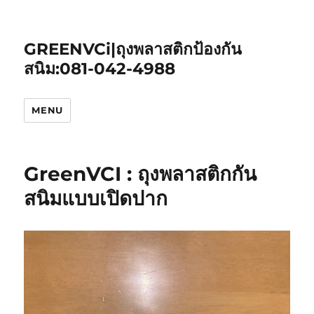
GREENVCi|ถุงพลาสติกป้องกัน
สนิม:081-042-4988
MENU
GreenVCI : ถุงพลาสติกกัน
สนิมแบบเปิดปาก