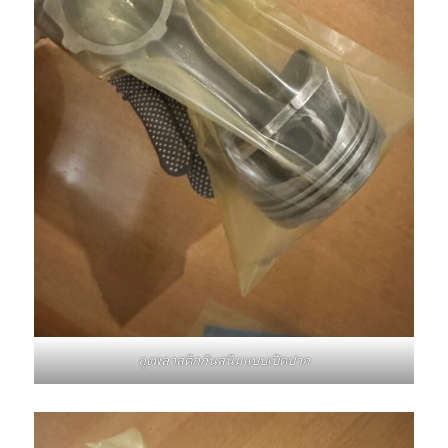
ถุงพลาสติกกันสนิมแบบเปิดปาก