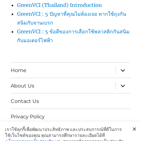
GreenVCI (Thailand) Introduction
GreenVCI : 5 ปัญหาที่คุณไม่ต้องเจอ หากใช้ถุงกัน
สนิมกับจานเบรก
GreenVCI : 5 ข้อดีของการเลือกใช้พลาสติกกันสนิม
กับมอเตอร์ไฟฟ้า
expand
Home
child
menu
expand
About Us
child
menu
Contact Us
Privacy Policy
เราใช้คุกกี้เพื่อพัฒนาประสิทธิภาพ และประสบการณ์ที่ดีในการ
นโยบายความเป็นส่วนตัว
ใช้เว็บไซต์ของคุณ คุณสามารถศึกษารายละเอียดได้ที่