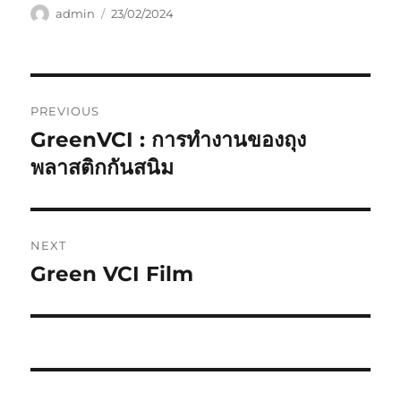
Author
Posted
admin
23/02/2024
on
Post
PREVIOUS
navigation
GreenVCI : การทำงานของถุง
Previous
post:
พลาสติกกันสนิม
NEXT
Green VCI Film
Next
post: