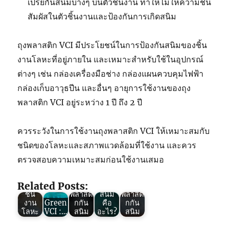
เปรย์กันสนิมบางๆ บนตัวชิ้นงาน ทำให้ไม่ให้ความชื้น
สัมผัสในตัวชิ้นงานและป้องกันการเกิดสนิม
ถุงพลาสติก VCI มีประโยชน์ในการป้องกันสนิมของชิ้น
งานโลหะที่อยู่ภายใน และเหมาะสำหรับใช้ในอุปกรณ์
ต่างๆ เช่น กล่องเครื่องมือช่าง กล่องแผนควบคุมไฟฟ้า
กล่องเก็บอาวุธปีน และอื่นๆ อายุการใช้งานของถุง
พลาสติก VCI อยู่ระหว่าง 1 ปี ถึง 2 ปี
ควรระวังในการใช้งานถุงพลาสติก VCI ให้เหมาะสมกับ
Green
VCI :
ชนิดของโลหะและสภาพแวดล้อมที่ใช้งาน และควร
ถุง
Green
Green
ตรวจสอบความเหมาะสมก่อนใช้งานเสมอ
พลาสติ
VCI :
VCI :
Green
กกัน
การ
ถุง
VCI :
สนิม
ทำงาน
พลาสติ
การใช้
Related Posts:
ป้องกัน
ของถุง
กกัน
งานถุง
ชิ้น
พลาสติ
สนิม
พลาสติ
งาน
Green
กกัน
คือ
กกัน
โลหะ
VCI :…
สนิม
อะไร?
สนิม