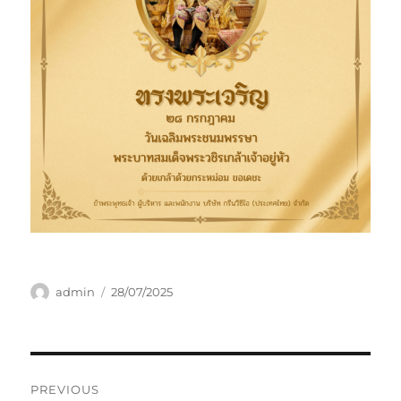
Author
Posted
admin
28/07/2025
on
Post
PREVIOUS