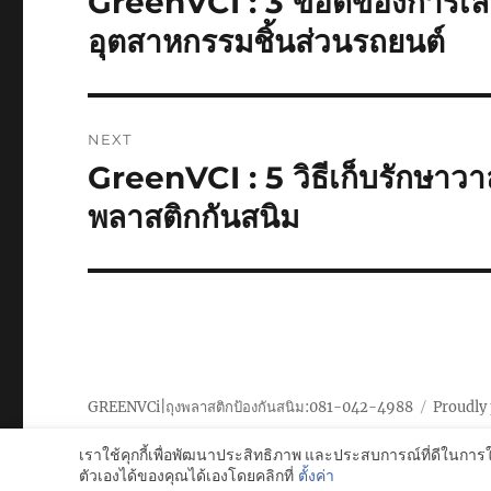
GreenVCI : 3 ข้อดีของการเล
post:
อุตสาหกรรมชิ้นส่วนรถยนต์
NEXT
GreenVCI : 5 วิธีเก็บรักษาว
Next
post:
พลาสติกกันสนิม
GREENVCi|ถุงพลาสติกป้องกันสนิม:081-042-4988
Proudly
เราใช้คุกกี้เพื่อพัฒนาประสิทธิภาพ และประสบการณ์ที่ดีในการ
ตัวเองได้ของคุณได้เองโดยคลิกที่
ตั้งค่า