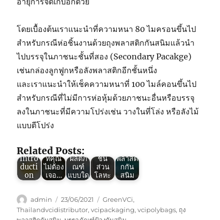
อายุการจัดเก็บอีกด้วย
โดยเบื้องต้นเราแนะนำที่ความหนา 80 ไมครอนขึ้นไป
สำหรับกรณีห่อชิ้นงานด้วยถุงพลาสติกกันสนิมแล้วนำ
ไปบรรจุในภาชนะชั้นที่สอง (Secondary Pacakge)
เช่นกล่องลูกฟูกหรือลังพลาสติกอีกชั้นหนึ่ง
Green
VCI :
และเราแนะนำให้เช็คความหนาที่ 100 ไมล์คอนขึ้นไป
ถุง
สำหรับกรณีที่ไม่มีการห่อหุ้มด้วยภาชนะอื่นหรือบรรจุ
Green
พลาสติ
VCI :
กกัน
ลงในภาชนะที่มีความโปร่งเช่น วางในที่โล่ง หรือลังไม้
ถุง
สนิม
แบบตีโปร่ง
Green
Green
พลาสติ
ใช้ใน
Green
VCI
VCI :
กกัน
งานห่อ
VCI :
(Thail
5
สนิม
เหล็ก
8ข้อดี
Related Posts:
and)
ปัญหา
ใช้กัน
และ
ของถุง
Intro
ที่คุณ
ผลิตภั
ชิ้น
พลาสติ
ducti
ไม่ต้อง
ณฑ์
ส่วน
กกัน
on
เจอ…
แบบใด
โลหะ
สนิม
Author
Posted
Tags
admin
23/06/2021
GreenVCi
,
on
Thailandvcidistributor
,
vcipackaging
,
vcipolybags
,
ถุง